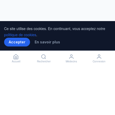
Ce site utilise des cookies. En continuant, vous acceptez notre
politique de cookies
.
Accepter
En savoir plus
Accueil
Rechercher
Médecins
Connexion
Médical
Santé
La plateforme de référence pour trouver un médecin, dentiste ou