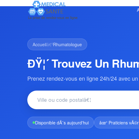
A
Accueil
â€º
Rhumatologue
ÐŸ¦´ Trouvez Un Rhu
Prenez rendez-vous en ligne 24h/24 avec un
Disponible dÃ¨s aujourd'hui
âœ“ Praticiens vÃ©r