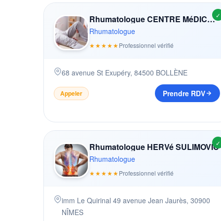
✓
Rhumatologue CENTRE MéDICO-PSYCHOLOGIQUE L' ALBIZZIA
Rhumatologue
★★★★★
Professionnel vérifié
68 avenue St Exupéry
,
84500
BOLLÈNE
Prendre RDV
Appeler
✓
Rhumatologue HERVé SULIMOVIC
Rhumatologue
★★★★★
Professionnel vérifié
imm Le Quirinal 49 avenue Jean Jaurès
,
30900
NÎMES