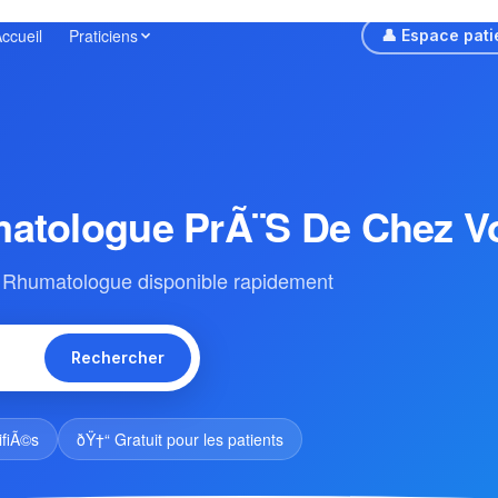
ccueil
Praticiens
👤 Espace pati
matologue PrÃ¨s De Chez V
 Rhumatologue disponible rapidement
Rechercher
ifiÃ©s
ðŸ†“ Gratuit pour les patients