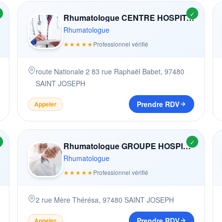
✓
Rhumatologue CENTRE HOSPITALIER RéGIONAL RéUNION
Rhumatologue
★★★★★
Professionnel vérifié
route Nationale 2 83 rue Raphaël Babet
,
97480
SAINT JOSEPH
Prendre RDV
Appeler
✓
Rhumatologue GROUPE HOSPITALIER SUD RéUNION
Rhumatologue
★★★★★
Professionnel vérifié
2 rue Mère Thérésa
,
97480
SAINT JOSEPH
Prendre RDV
Appeler