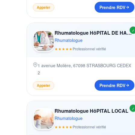
Prendre RDV
Appeler
✓
Rhumatologue HôPITAL DE HAUTEPIERRE
Rhumatologue
★★★★★
Professionnel vérifié
1 avenue Molière
,
67098
STRASBOURG CEDEX
2
Prendre RDV
Appeler
✓
Rhumatologue HôPITAL LOCAL
Rhumatologue
★★★★★
Professionnel vérifié