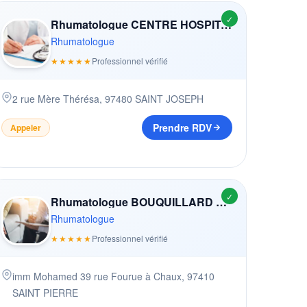
✓
Rhumatologue CENTRE HOSPITALIER UNIVERSITAIRE FéLIX GUYON
Rhumatologue
★★★★★
Professionnel vérifié
2 rue Mère Thérésa
,
97480
SAINT JOSEPH
Prendre RDV
Appeler
✓
Rhumatologue BOUQUILLARD ET HARLIN
Rhumatologue
★★★★★
Professionnel vérifié
imm Mohamed 39 rue Fourue à Chaux
,
97410
SAINT PIERRE