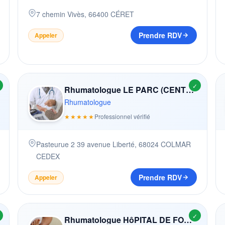
7 chemin Vivès
,
66400
CÉRET
Prendre RDV
Appeler
✓
Rhumatologue LE PARC (CENTRE DE LA MèRE ET DE L'ENFANT)
Rhumatologue
★★★★★
Professionnel vérifié
Pasteurue 2 39 avenue Liberté
,
68024
COLMAR
CEDEX
Prendre RDV
Appeler
✓
Rhumatologue HôPITAL DE FOUGèRES