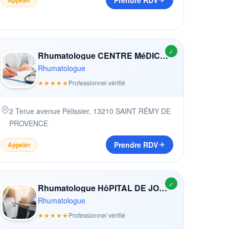
Prendre RDV
✓
Rhumatologue CENTRE MéDICO-PSYCHOLOGIQUE
Rhumatologue
★★★★★
Professionnel vérifié
2 Terue avenue Pélissier
,
13210
SAINT RÉMY DE
PROVENCE
Prendre RDV
Appeler
✓
Rhumatologue HôPITAL DE JOUR INFANTILE LES COLIBRIS
Rhumatologue
★★★★★
Professionnel vérifié