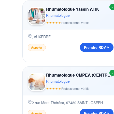
✓
Rhumatologue Yassin ATIK
Rhumatologue
★★★★★
Professionnel vérifié
,
AUXERRE
Prendre RDV
Appeler
✓
Rhumatologue CMPEA (CENTRE MéDICO-PSYCHOLOGIQUE ENFANTS ET ADOLESCENTS)
Rhumatologue
★★★★★
Professionnel vérifié
2 rue Mère Thérésa
,
97480
SAINT JOSEPH
Prendre RDV
Appeler