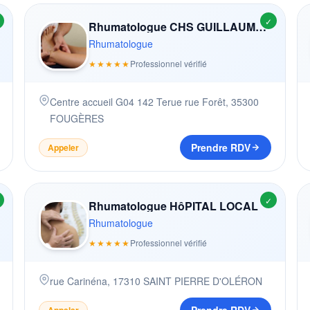
✓
Rhumatologue CHS GUILLAUME REGNIER
Rhumatologue
★★★★★
Professionnel vérifié
Centre accueil G04 142 Terue rue Forêt
,
35300
FOUGÈRES
Prendre RDV
Appeler
✓
Rhumatologue HôPITAL LOCAL
Rhumatologue
★★★★★
Professionnel vérifié
rue Carinéna
,
17310
SAINT PIERRE D'OLÉRON
Appeler