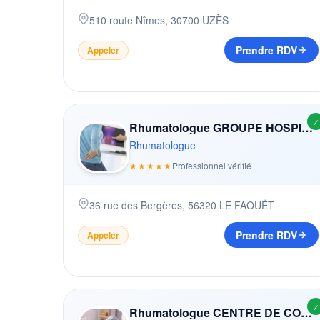
510 route Nîmes
,
30700
UZÈS
Prendre RDV
Appeler
✓
Rhumatologue GROUPE HOSPITALIER BRETAGNE SUD
Rhumatologue
★★★★★
Professionnel vérifié
36 rue des Bergères
,
56320
LE FAOUËT
Prendre RDV
Appeler
✓
Rhumatologue CENTRE DE CONSULTATION MéDICO PSYCHOLOGIQUE ENFANTS (CMPP)