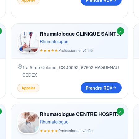
Prendre RDV
✓
Rhumatologue CLINIQUE SAINT FRANçOIS
Rhumatologue
★★★★★
Professionnel vérifié
1 à 5 rue Colomé, CS 40092
,
67502
HAGUENAU
CEDEX
Prendre RDV
Appeler
✓
Rhumatologue CENTRE HOSPITALIER SPéCIALISé LéON JEAN GRéGORY
Rhumatologue
★★★★★
Professionnel vérifié