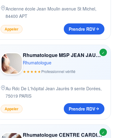
Ancienne école Jean Moulin avenue St Michel
,
84400
APT
Prendre RDV
Appeler
✓
Rhumatologue MSP JEAN JAURèS (MAISON DE SANTé PLURIDISCIPLINAIRE)
Rhumatologue
★★★★★
Professionnel vérifié
Au Rdc De L'hôpital Jean Jaurès 9 sente Dorées
,
75019
PARIS
Prendre RDV
Appeler
✓
Rhumatologue CENTRE CARDIOLOGIQUE DU NORD