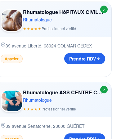
✓
Rhumatologue HôPITAUX CIVILS DE COLMAR
Rhumatologue
★★★★★
Professionnel vérifié
39 avenue Liberté
,
68024
COLMAR CEDEX
Prendre RDV
Appeler
✓
Rhumatologue ASS CENTRE COORDINATION CANCéROLOGIE
Rhumatologue
★★★★★
Professionnel vérifié
39 avenue Sénatorerie
,
23000
GUÉRET
Appeler