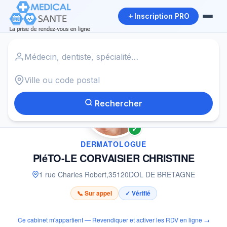
Inscription PRO
Accueil
›
Dermatologue à DOL DE BRETAGNE
›
PIéTO-LE CORVAISIER CHRISTINE
Rechercher
✓
DERMATOLOGUE
PIéTO-LE CORVAISIER CHRISTINE
1 rue Charles Robert
,
35120
DOL DE BRETAGNE
📞 Sur appel
✓ Vérifié
Ce cabinet m'appartient — Revendiquer et activer les RDV en ligne →