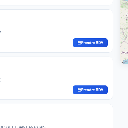
E
Prendre RDV
E
Prendre RDV
610 BESSE ET SAINT ANASTAISE