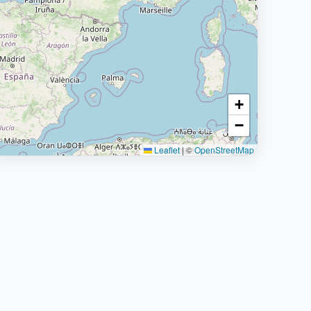
+
−
Leaflet
|
©
OpenStreetMap