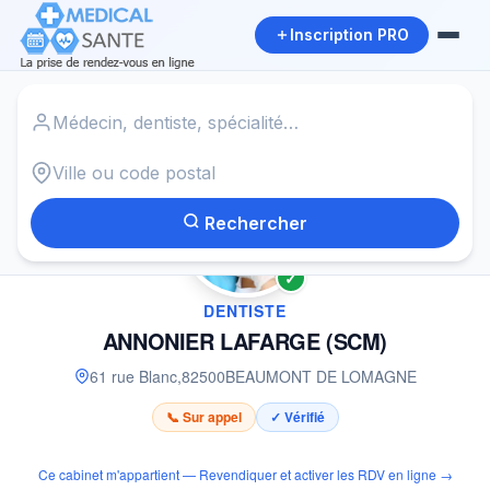
Inscription PRO
Accueil
›
Dentiste à BEAUMONT DE LOMAGNE
›
ANNONIER LAFARGE (SCM)
Rechercher
✓
DENTISTE
ANNONIER LAFARGE (SCM)
61 rue Blanc
,
82500
BEAUMONT DE LOMAGNE
📞 Sur appel
✓ Vérifié
Ce cabinet m'appartient — Revendiquer et activer les RDV en ligne →