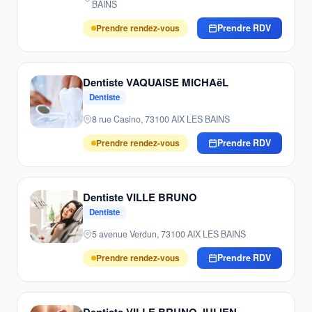
BAINS
Prendre rendez-vous
Prendre RDV
Dentiste VAQUAISE MICHAëL
Dentiste
8 rue Casino, 73100 AIX LES BAINS
Prendre rendez-vous
Prendre RDV
Dentiste VILLE BRUNO
Dentiste
5 avenue Verdun, 73100 AIX LES BAINS
Prendre rendez-vous
Prendre RDV