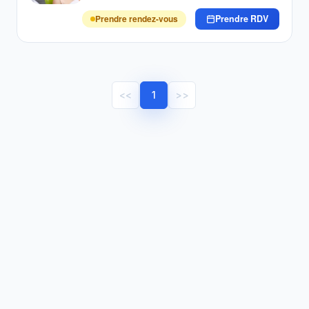
Prendre rendez-vous
Prendre RDV
<<
1
>>