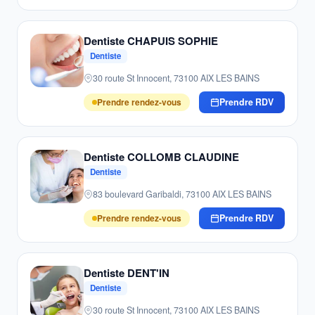
Dentiste CHAPUIS SOPHIE
Dentiste
30 route St Innocent, 73100 AIX LES BAINS
Prendre rendez-vous
Prendre RDV
Dentiste COLLOMB CLAUDINE
Dentiste
83 boulevard Garibaldi, 73100 AIX LES BAINS
Prendre rendez-vous
Prendre RDV
Dentiste DENT'IN
Dentiste
30 route St Innocent, 73100 AIX LES BAINS