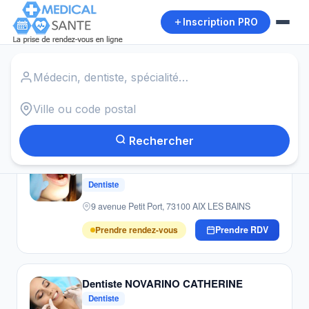
Inscription PRO
Accueil
›
Dentistes
›
Logny les Aubenton
Autour de moi
20
résultats · Dentistes · Logny les Aubenton
Rechercher
Dentiste MUTUELLES SAVOYARDES
RSS CABINET DENTAIRE
Dentiste
9 avenue Petit Port, 73100 AIX LES BAINS
Prendre rendez-vous
Prendre RDV
Dentiste NOVARINO CATHERINE
Dentiste