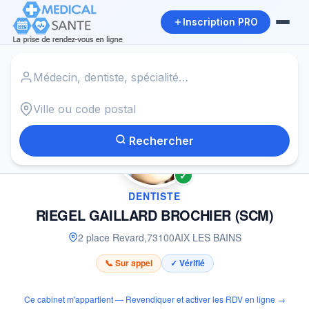
Inscription PRO
Accueil
›
Dentiste à AIX LES BAINS
›
RIEGEL GAILLARD BROCHIER (SCM)
Rechercher
✓
DENTISTE
RIEGEL GAILLARD BROCHIER (SCM)
2 place Revard
,
73100
AIX LES BAINS
📞 Sur appel
✓ Vérifié
Ce cabinet m'appartient — Revendiquer et activer les RDV en ligne →