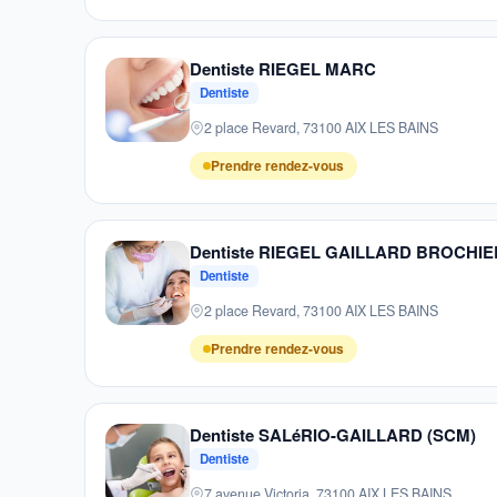
Dentiste RIEGEL MARC
Dentiste
2 place Revard, 73100 AIX LES BAINS
Prendre rendez-vous
Dentiste RIEGEL GAILLARD BROCHIE
Dentiste
2 place Revard, 73100 AIX LES BAINS
Prendre rendez-vous
Dentiste SALéRIO-GAILLARD (SCM)
Dentiste
7 avenue Victoria, 73100 AIX LES BAINS