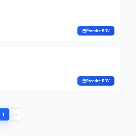
Prendre RDV
Prendre RDV
1
>>