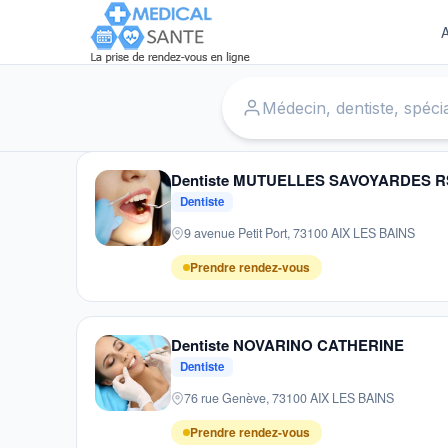
A
Accueil
›
Dentistes
›
Bucy les Cerny
Dentiste MUTUELLES SAVOYARDES R
Dentiste
9 avenue Petit Port, 73100 AIX LES BAINS
Prendre rendez-vous
Dentiste NOVARINO CATHERINE
Dentiste
76 rue Genève, 73100 AIX LES BAINS
Prendre rendez-vous