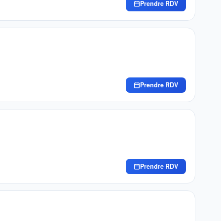
Prendre RDV
Prendre RDV
Prendre RDV