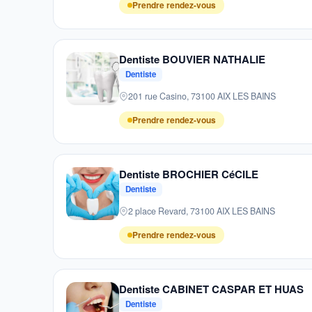
Prendre rendez-vous
Dentiste BOUVIER NATHALIE
Dentiste
201 rue Casino, 73100 AIX LES BAINS
Prendre rendez-vous
Dentiste BROCHIER CéCILE
Dentiste
2 place Revard, 73100 AIX LES BAINS
Prendre rendez-vous
Dentiste CABINET CASPAR ET HUAS
Dentiste