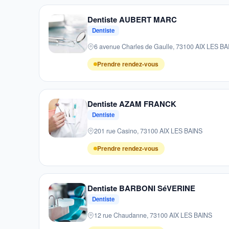
Dentiste AUBERT MARC
Dentiste
6 avenue Charles de Gaulle, 73100 AIX LES BA
Prendre rendez-vous
Dentiste AZAM FRANCK
Dentiste
201 rue Casino, 73100 AIX LES BAINS
Prendre rendez-vous
Dentiste BARBONI SéVERINE
Dentiste
12 rue Chaudanne, 73100 AIX LES BAINS