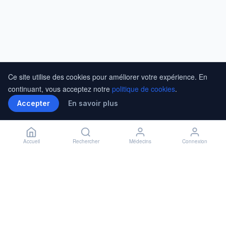
Ce site utilise des cookies pour améliorer votre expérience. En
continuant, vous acceptez notre
politique de cookies
.
Accepter
En savoir plus
Accueil
Rechercher
Médecins
Connexion
Installer l'application
🏥
Installer
✕
Accès rapide à vos rendez-vous
En savoir plus