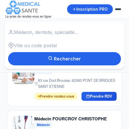
Inscription PRO
Accueil
›
Médecins
›
Saint Paul de Varax
Autour de moi
20
résultats · Médecins · Saint Paul de Varax
Rechercher
Médecin ANOUILH FOURCROY (SCM)
Médecin
83 rue Doct Brousse, 62360 PONT DE BRIQUES
SAINT ETIENNE
Prendre rendez-vous
Prendre RDV
Médecin FOURCROY CHRISTOPHE
Médecin