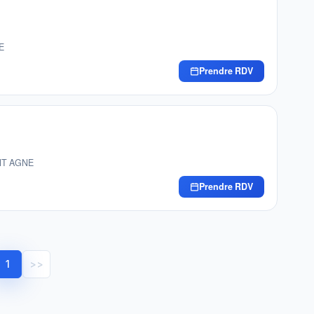
E
Prendre RDV
INT AGNE
Prendre RDV
1
>>