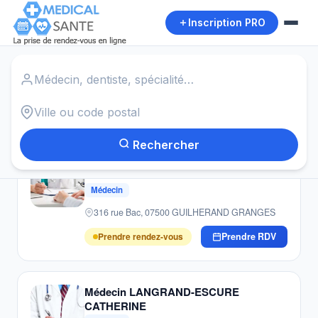
Inscription PRO
Accueil
›
Médecins
›
Matafelon Granges
Autour de moi
20
résultats · Médecins · Matafelon Granges
Rechercher
Médecin KONING-KOCHGAGARIAN
BRIGITTE
Médecin
316 rue Bac, 07500 GUILHERAND GRANGES
Prendre rendez-vous
Prendre RDV
Médecin LANGRAND-ESCURE
CATHERINE