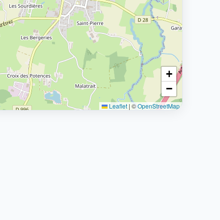
+
−
Leaflet
|
©
OpenStreetMap