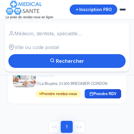
Inscription PRO
Accueil
›
Médecins
›
Brégnier Cordon
Autour de moi
1
résultat · Médecins · Brégnier Cordon
Rechercher
Médecin ROBERT BERNARD
Médecin
La Bruyère, 01300 BREGNIER CORDON
Prendre rendez-vous
Prendre RDV
<<
1
>>