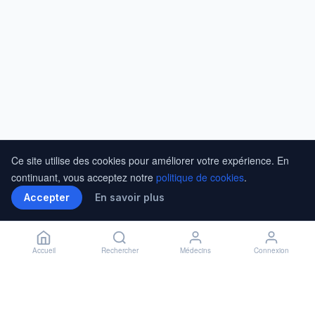
Ce site utilise des cookies pour améliorer votre expérience. En
continuant, vous acceptez notre
politique de cookies
.
Accepter
En savoir plus
Accueil
Rechercher
Médecins
Connexion
Installer l'application
🏥
Installer
✕
Accès rapide à vos rendez-vous