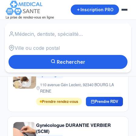
Inscription PRO
Accueil
›
Gynécologues
›
TASSIN LA DEMI LUNE
Autour de moi
20
résultats · Gynécologues · TASSIN LA DEMI LUNE
Rechercher
Gynécologue CAPELLE CLAUDINE
Gynécologue
110 avenue Gén Leclerc, 92340 BOURG LA
REINE
Prendre rendez-vous
Prendre RDV
Gynécologue DURANTIE VERBIER
(SCM)