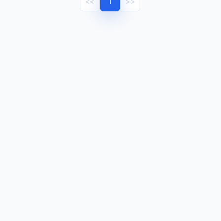
<<
1
>>