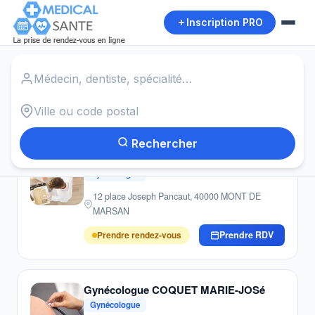
Inscription PRO
Accueil
›
Gynécologues
›
Serrieres de Briord
Autour de moi
20
résultats · Gynécologues · Serrieres de Briord
Rechercher
Gynécologue BERNIS JEAN-CHARLES
Gynécologue
12 place Joseph Pancaut, 40000 MONT DE
MARSAN
Prendre rendez-vous
Prendre RDV
Gynécologue COQUET MARIE-JOSé
Gynécologue