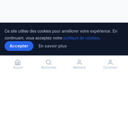
Ce site utilise des cookies pour améliorer votre expérience. En
continuant, vous acceptez notre
politique de cookies
.
Accepter
En savoir plus
Accueil
Rechercher
Médecins
Connexion
Installer l'application
🏥
Installer
✕
Accès rapide à vos rendez-vous
En savoir plus