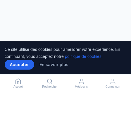
Ce site utilise des cookies pour améliorer votre expérience. En
continuant, vous acceptez notre
politique de cookies
.
Accepter
En savoir plus
Accueil
Rechercher
Médecins
Connexion
Installer l'application
🏥
Installer
✕
Accès rapide à vos rendez-vous
En savoir plus