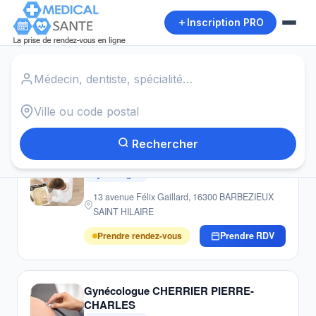
Inscription PRO
Accueil
›
Gynécologues
›
Saint Simon
Autour de moi
20
résultats · Gynécologues · Saint Simon
Rechercher
Gynécologue BAUDET PIERRE
Gynécologue
13 avenue Félix Gaillard, 16300 BARBEZIEUX
SAINT HILAIRE
Prendre rendez-vous
Prendre RDV
Gynécologue CHERRIER PIERRE-
CHARLES