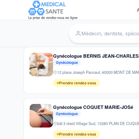
A
Accueil
›
Gynécologues
›
Moy de l’Aisne
Gynécologue BERNIS JEAN-CHARLES
Gynécologue
12 place Joseph Pancaut, 40000 MONT DE M
Prendre rendez-vous
Gynécologue COQUET MARIE-JOSé
Gynécologue
bât 3 résid Village Sud, 13380 PLAN DE CUQU
Prendre rendez-vous