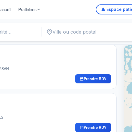
ccueil
Praticiens
👤 Espace pati
Autou
ARSAN
Prendre RDV
ES
Prendre RDV