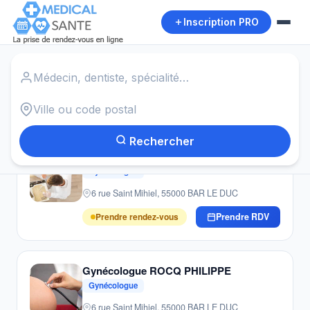
Inscription PRO
Accueil
›
Gynécologues
›
Flavigny le Grand et Beaurain
Autour de moi
20
résultats · Gynécologues · Flavigny le Grand et Beaurain
Rechercher
Gynécologue LORAILLèRE PASCAL
Gynécologue
6 rue Saint Mihiel, 55000 BAR LE DUC
Prendre rendez-vous
Prendre RDV
Gynécologue ROCQ PHILIPPE
Gynécologue
6 rue Saint Mihiel, 55000 BAR LE DUC