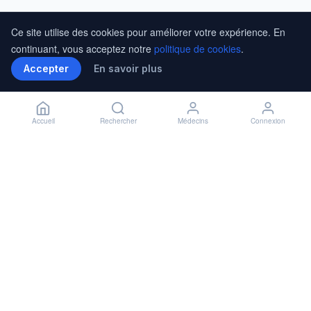
Ce site utilise des cookies pour améliorer votre expérience. En
continuant, vous acceptez notre
politique de cookies
.
Accepter
En savoir plus
Accueil
Rechercher
Médecins
Connexion
Installer l'application
🏥
Installer
✕
Accès rapide à vos rendez-vous
En savoir plus