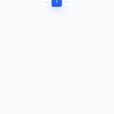
<<
1
>>