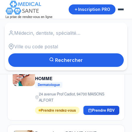
Inscription PRO
Accueil
›
Dermatologues
›
Viels Maisons
Autour de moi
6
résultats · Dermatologues · Viels Maisons
Rechercher
Dermatologue CABINET
DERMATOLOGIE DU DOCTEUR PRUD
HOMME
Dermatologue
24 avenue Prof Cadiot, 94700 MAISONS
ALFORT
Prendre rendez-vous
Prendre RDV