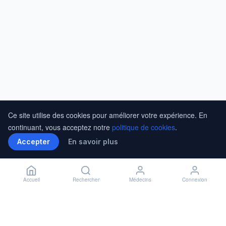
Ce site utilise des cookies pour améliorer votre expérience. En
continuant, vous acceptez notre
politique de cookies
.
Accepter
En savoir plus
Accueil
Rechercher
Médecins
Connexion
Installer l'application
🏥
Installer
✕
Accès rapide à vos rendez-vous