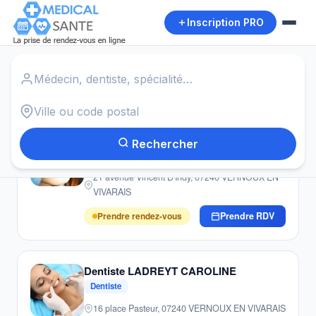
Inscription PRO
Accueil
›
Dentistes
›
Vernoux
Autour de moi
2
résultats · Dentistes · Vernoux
Dentiste PADEL JEAN-PIERRE
Rechercher
Dentiste
21 avenue Vincent D'Indy, 07240 VERNOUX EN
VIVARAIS
Prendre rendez-vous
Prendre RDV
Dentiste LADREYT CAROLINE
Dentiste
16 place Pasteur, 07240 VERNOUX EN VIVARAIS