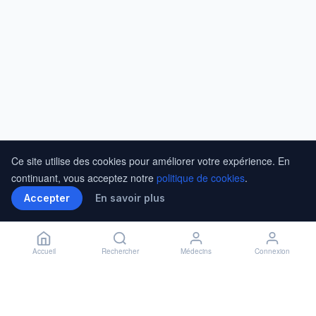
Ce site utilise des cookies pour améliorer votre expérience. En
continuant, vous acceptez notre
politique de cookies
.
Accepter
En savoir plus
Accueil
Rechercher
Médecins
Connexion
Installer l'application
🏥
Installer
✕
Accès rapide à vos rendez-vous