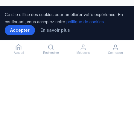
Ce site utilise des cookies pour améliorer votre expérience. En
continuant, vous acceptez notre
politique de cookies
.
Accepter
En savoir plus
Accueil
Rechercher
Médecins
Connexion
Installer l'application
🏥
Installer
✕
Accès rapide à vos rendez-vous
En savoir plus