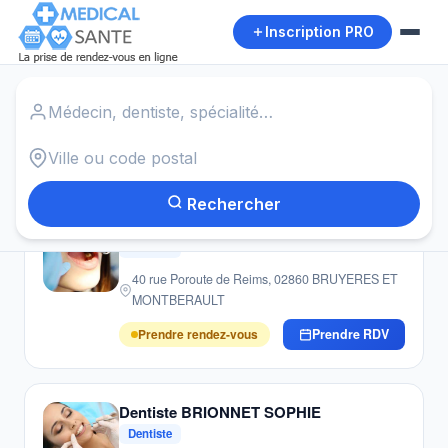
Inscription PRO
Accueil
›
Dentistes
›
Clacy et Thierret
Autour de moi
20
résultats · Dentistes · Clacy et Thierret
Rechercher
Dentiste LéCUYER JEAN-MARIE
Dentiste
40 rue Poroute de Reims, 02860 BRUYERES ET
MONTBERAULT
Prendre rendez-vous
Prendre RDV
Dentiste BRIONNET SOPHIE
Dentiste