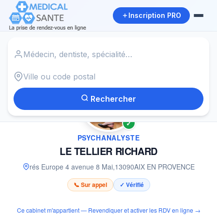
Inscription PRO
Accueil
›
Psychanalyste à AIX EN PROVENCE
›
LE TELLIER RICHARD
Rechercher
✓
PSYCHANALYSTE
LE TELLIER RICHARD
rés Europe 4 avenue 8 Mai
,
13090
AIX EN PROVENCE
📞 Sur appel
✓ Vérifié
Ce cabinet m'appartient — Revendiquer et activer les RDV en ligne →