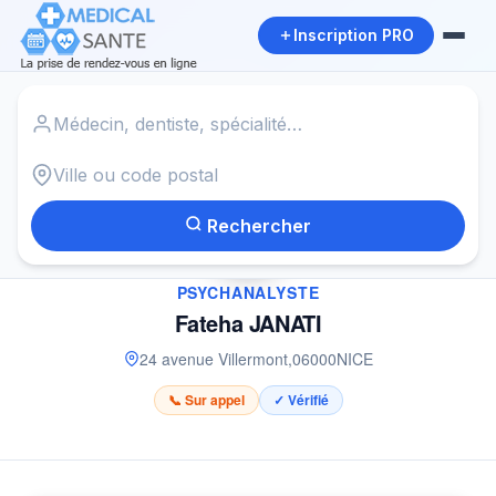
Inscription PRO
Accueil
›
Psychanalyste à NICE
›
Fateha JANATI
Rechercher
✓
PSYCHANALYSTE
Fateha JANATI
24 avenue Villermont
,
06000
NICE
📞 Sur appel
✓ Vérifié