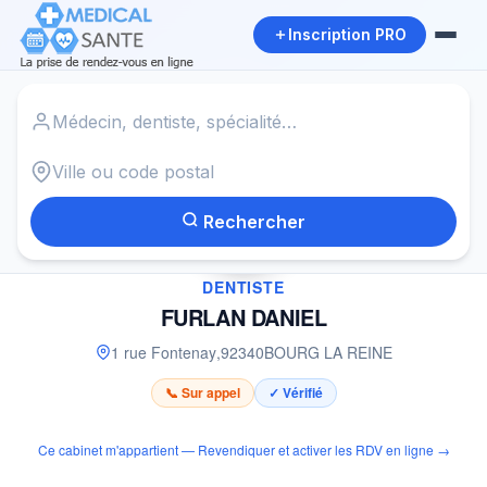
Inscription PRO
Accueil
›
Dentiste à BOURG LA REINE
›
FURLAN DANIEL
Rechercher
✓
DENTISTE
FURLAN DANIEL
1 rue Fontenay
,
92340
BOURG LA REINE
📞 Sur appel
✓ Vérifié
Ce cabinet m'appartient — Revendiquer et activer les RDV en ligne →