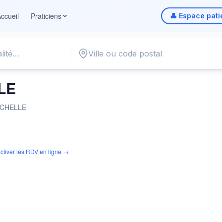
ccueil
Praticiens
👤 Espace pati
LLE
LE
OCHELLE
ctiver les RDV en ligne →