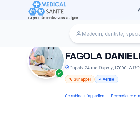
A
Accueil
›
Dermatologue à LA ROCHELLE
›
FAGOLA DANIE
DERMATOLOGUE
FAGOLA DANIEL
Dupaty 24 rue Dupaty
,
17000
LA R
✓
📞 Sur appel
✓ Vérifié
Ce cabinet m'appartient — Revendiquer et a