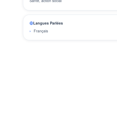
Santé, action social
Langues Parlées
Français