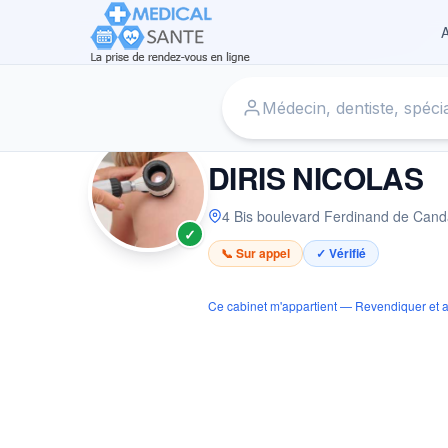
A
Accueil
›
Dermatologue à MONT DE MARSAN
›
DIRIS NIC
DERMATOLOGUE
DIRIS NICOLAS
4 Bis boulevard Ferdinand de Can
✓
📞 Sur appel
✓ Vérifié
Ce cabinet m'appartient — Revendiquer et a