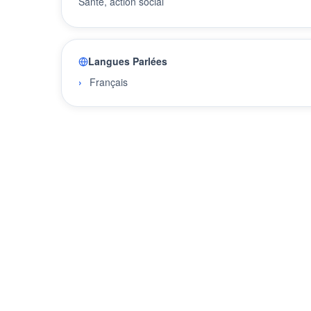
Santé, action social
Langues Parlées
Français