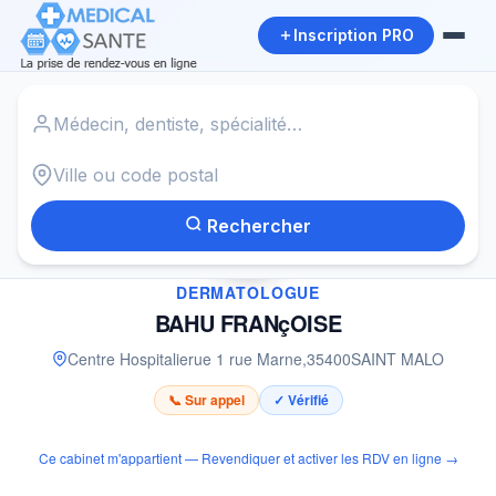
Inscription PRO
Accueil
›
Dermatologue à SAINT MALO
›
BAHU FRANçOISE
Rechercher
✓
DERMATOLOGUE
BAHU FRANçOISE
Centre Hospitalierue 1 rue Marne
,
35400
SAINT MALO
📞 Sur appel
✓ Vérifié
Ce cabinet m'appartient — Revendiquer et activer les RDV en ligne →